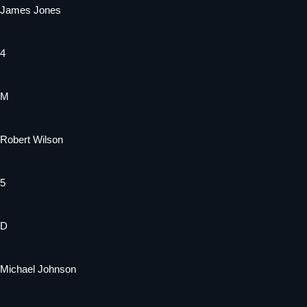
James Jones
4
M
Robert Wilson
5
D
Michael Johnson