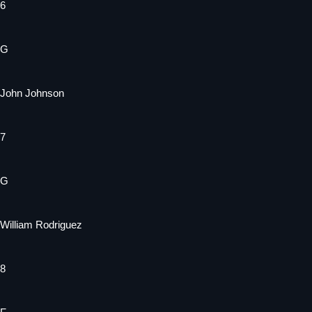
6
G
John Johnson
7
G
William Rodriguez
8