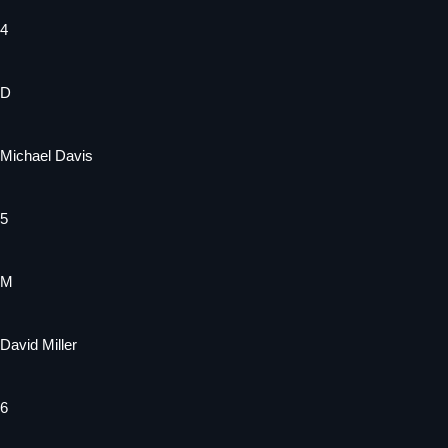
4
D
Michael Davis
5
M
David Miller
6