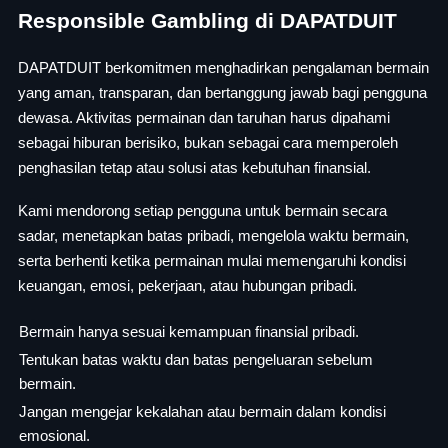
Responsible Gambling di DAPATDUIT
DAPATDUIT berkomitmen menghadirkan pengalaman bermain
yang aman, transparan, dan bertanggung jawab bagi pengguna
dewasa. Aktivitas permainan dan taruhan harus dipahami
sebagai hiburan berisiko, bukan sebagai cara memperoleh
penghasilan tetap atau solusi atas kebutuhan finansial.
Kami mendorong setiap pengguna untuk bermain secara
sadar, menetapkan batas pribadi, mengelola waktu bermain,
serta berhenti ketika permainan mulai memengaruhi kondisi
keuangan, emosi, pekerjaan, atau hubungan pribadi.
Bermain hanya sesuai kemampuan finansial pribadi.
Tentukan batas waktu dan batas pengeluaran sebelum
bermain.
Jangan mengejar kekalahan atau bermain dalam kondisi
emosional.