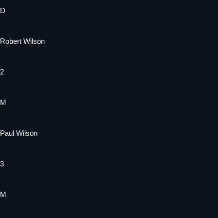
D
Robert Wilson
2
M
Paul Wilson
3
M