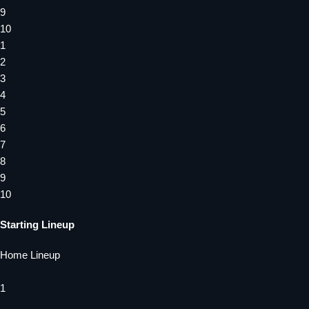
9
10
1
2
3
4
5
6
7
8
9
10
Starting Lineup
Home Lineup
1