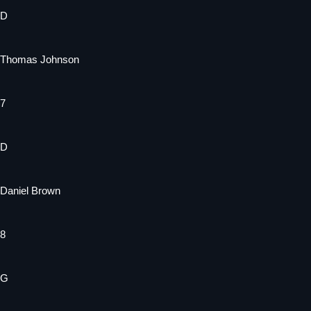
D
Thomas Johnson
7
D
Daniel Brown
8
G