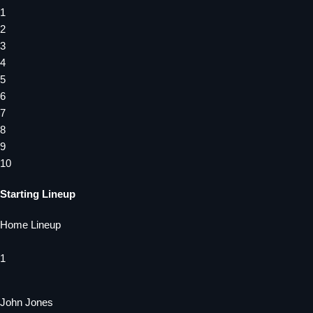
1
2
3
4
5
6
7
8
9
10
Starting Lineup
Home Lineup
1
John Jones