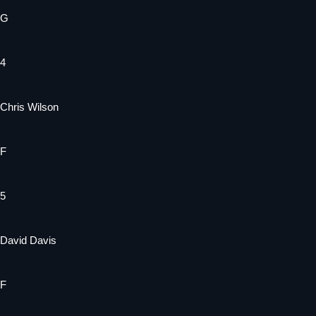
G
4
Chris Wilson
F
5
David Davis
F