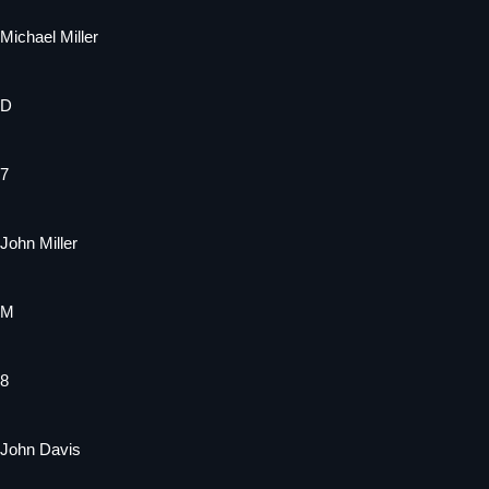
Michael Miller
D
7
John Miller
M
8
John Davis