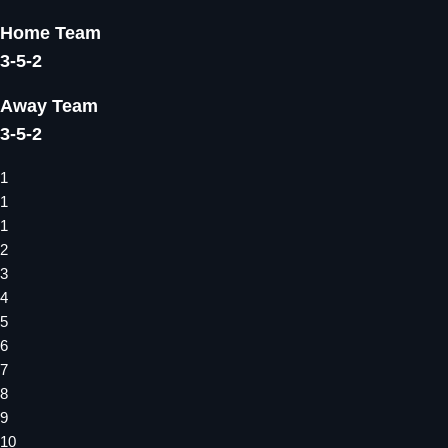
Home Team
3-5-2
Away Team
3-5-2
1
1
1
2
3
4
5
6
7
8
9
10