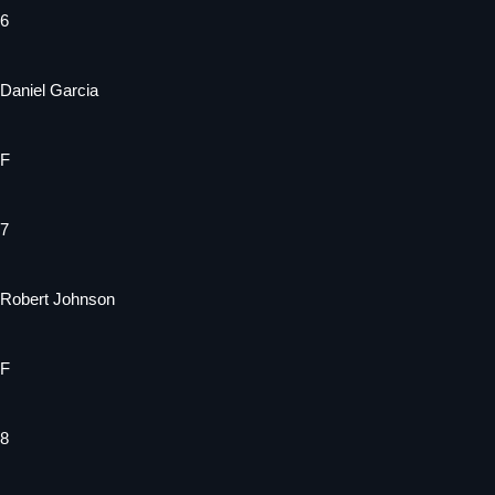
6
Daniel Garcia
F
7
Robert Johnson
F
8