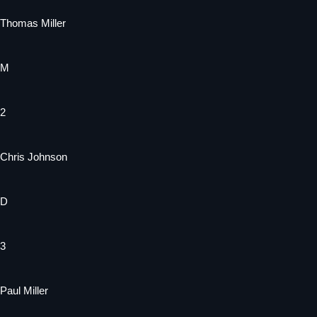
Thomas Miller
M
2
Chris Johnson
D
3
Paul Miller