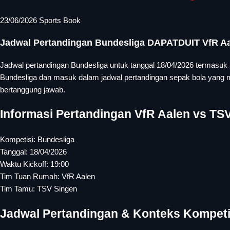
23/06/2026
Sports Book
Jadwal Pertandingan Bundesliga DAPATDUIT VfR Aa
Jadwal pertandingan Bundesliga untuk tanggal 18/04/2026 termasuk 
Bundesliga dan masuk dalam jadwal pertandingan sepak bola yang men
bertanggung jawab.
Informasi Pertandingan VfR Aalen vs TS
Kompetisi: Bundesliga
Tanggal: 18/04/2026
Waktu Kickoff: 19:00
Tim Tuan Rumah: VfR Aalen
Tim Tamu: TSV Singen
Jadwal Pertandingan & Konteks Kompeti