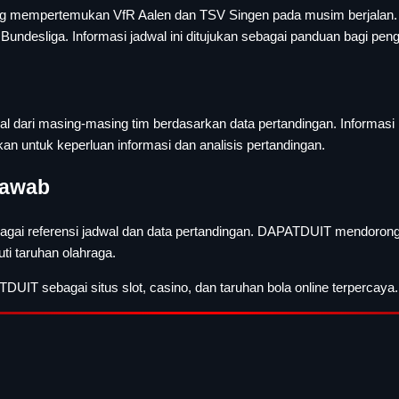
ang mempertemukan VfR Aalen dan TSV Singen pada musim berjalan. K
m Bundesliga. Informasi jadwal ini ditujukan sebagai panduan bagi pe
l dari masing-masing tim berdasarkan data pertandingan. Informas
an untuk keperluan informasi dan analisis pertandingan.
Jawab
 sebagai referensi jadwal dan data pertandingan. DAPATDUIT mendo
ti taruhan olahraga.
TDUIT
sebagai situs slot, casino, dan taruhan bola online terpercaya.