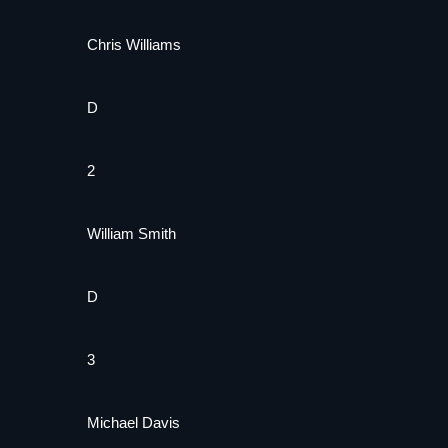
Chris Williams
D
2
William Smith
D
3
Michael Davis