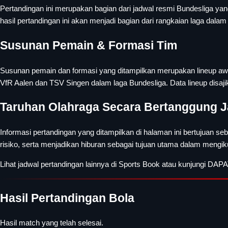
Pertandingan ini merupakan bagian dari jadwal resmi Bundesliga y
hasil pertandingan ini akan menjadi bagian dari rangkaian laga dala
Susunan Pemain & Formasi Tim
Susunan pemain dan formasi yang ditampilkan merupakan lineup awa
VfR Aalen dan TSV Singen dalam laga Bundesliga. Data lineup disajik
Taruhan Olahraga Secara Bertanggung 
Informasi pertandingan yang ditampilkan di halaman ini bertujuan
risiko, serta menjadikan hiburan sebagai tujuan utama dalam mengiku
Lihat jadwal pertandingan lainnya di
Sports Book
atau kunjungi
DAPA
Hasil Pertandingan Bola
Hasil match yang telah selesai.