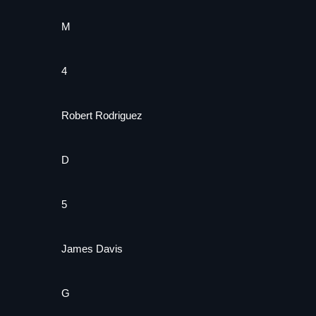
M
4
Robert Rodriguez
D
5
James Davis
G