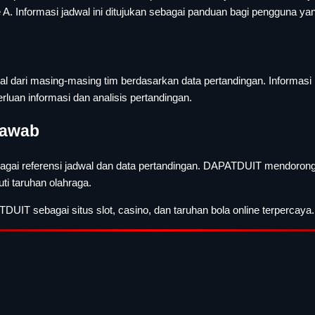
e A. Informasi jadwal ini ditujukan sebagai panduan bagi pengguna ya
l dari masing-masing tim berdasarkan data pertandingan. Informas
rluan informasi dan analisis pertandingan.
Jawab
 sebagai referensi jadwal dan data pertandingan. DAPATDUIT mendo
ti taruhan olahraga.
TDUIT
sebagai situs slot, casino, dan taruhan bola online terpercaya.