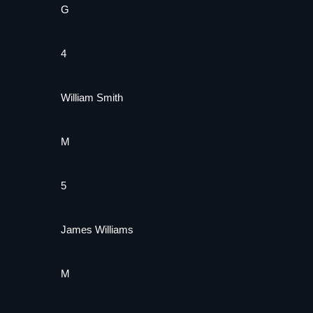
G
4
William Smith
M
5
James Williams
M