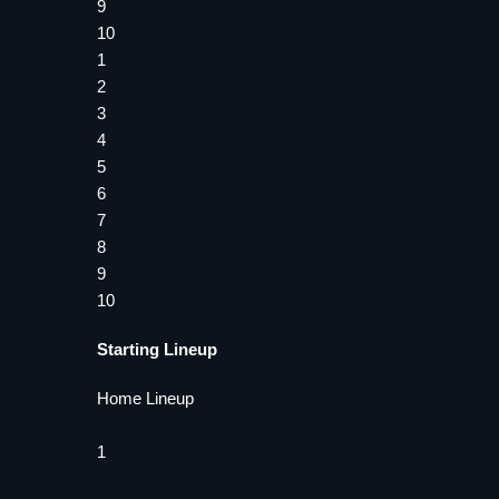
9
10
1
2
3
4
5
6
7
8
9
10
Starting Lineup
Home Lineup
1