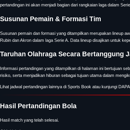
pertandingan ini akan menjadi bagian dari rangkaian laga dalam Seri
Susunan Pemain & Formasi Tim
Susunan pemain dan formasi yang ditampilkan merupakan lineup awa
Rubin dan Akron dalam laga Serie A. Data lineup disajikan untuk kepe
Taruhan Olahraga Secara Bertanggung 
Informasi pertandingan yang ditampilkan di halaman ini bertujuan
risiko, serta menjadikan hiburan sebagai tujuan utama dalam mengiku
Lihat jadwal pertandingan lainnya di
Sports Book
atau kunjungi
DAPA
Hasil Pertandingan Bola
Hasil match yang telah selesai.