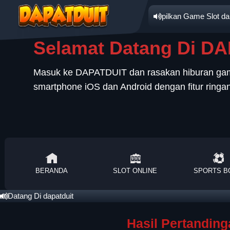
tahuan : Situs Resmi Menampilkan Game Slot dan Result Update Tot
Selamat Datang Di
DA
Masuk ke DAPATDUIT dan rasakan hiburan gam
smartphone iOS dan Android dengan fitur ringa
BERANDA
SLOT ONLINE
SPORTS B
tang Di dapatduit
Hasil Pertandin