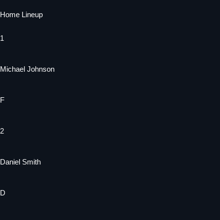
Home Lineup
1
Michael Johnson
F
2
Daniel Smith
D