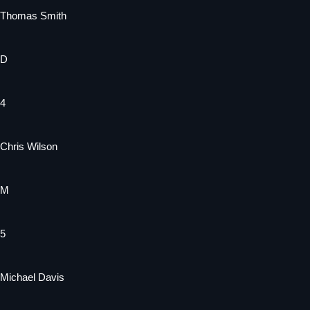
Thomas Smith
D
4
Chris Wilson
M
5
Michael Davis