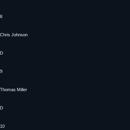
8
Chris Johnson
D
9
Thomas Miller
D
10