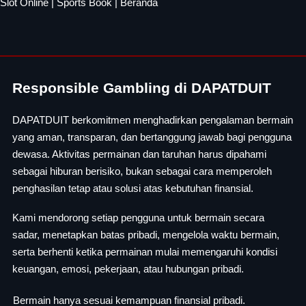
Slot Online
|
Sports Book
|
Beranda
Responsible Gambling di DAPATDUIT
DAPATDUIT berkomitmen menghadirkan pengalaman bermain
yang aman, transparan, dan bertanggung jawab bagi pengguna
dewasa. Aktivitas permainan dan taruhan harus dipahami
sebagai hiburan berisiko, bukan sebagai cara memperoleh
penghasilan tetap atau solusi atas kebutuhan finansial.
Kami mendorong setiap pengguna untuk bermain secara
sadar, menetapkan batas pribadi, mengelola waktu bermain,
serta berhenti ketika permainan mulai memengaruhi kondisi
keuangan, emosi, pekerjaan, atau hubungan pribadi.
Bermain hanya sesuai kemampuan finansial pribadi.