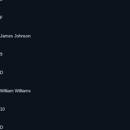
F
James Johnson
9
D
William Williams
10
D