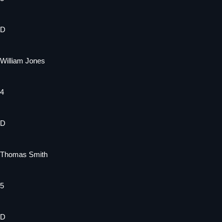
D
William Jones
4
D
Thomas Smith
5
D