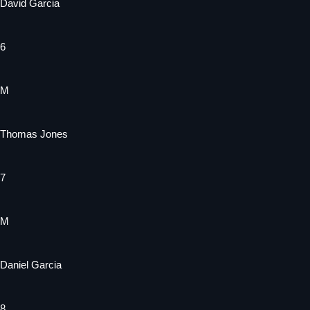
David Garcia
6
M
Thomas Jones
7
M
Daniel Garcia
8