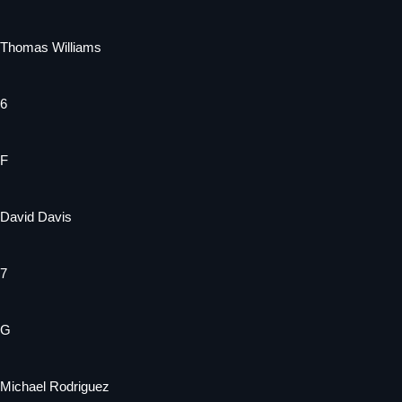
Thomas Williams
6
F
David Davis
7
G
Michael Rodriguez