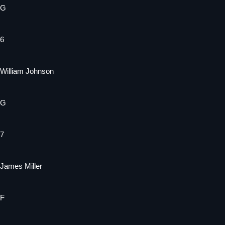
G
6
William Johnson
G
7
James Miller
F