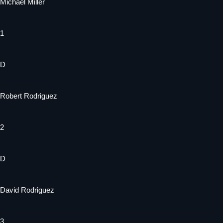
Michael Miller
1
D
Robert Rodriguez
2
D
David Rodriguez
3