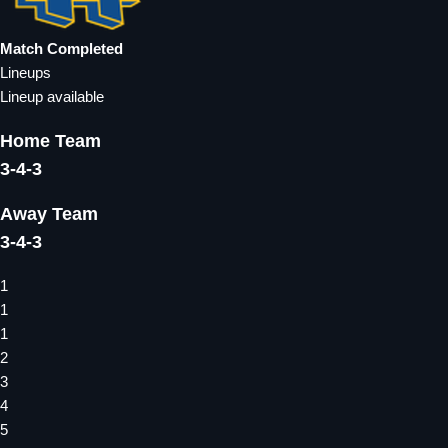
Match Completed
Lineups
Lineup available
Home Team
3-4-3
Away Team
3-4-3
1
1
1
2
3
4
5