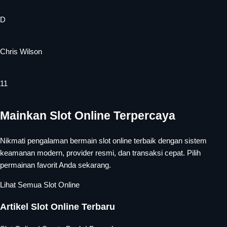
D
Chris Wilson
11
Mainkan Slot Online Terpercaya
Nikmati pengalaman bermain slot online terbaik dengan sistem
keamanan modern, provider resmi, dan transaksi cepat. Pilih
permainan favorit Anda sekarang.
Lihat Semua Slot Online
Artikel Slot Online Terbaru