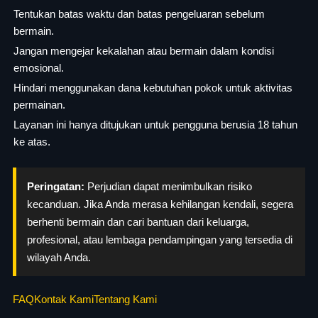
Tentukan batas waktu dan batas pengeluaran sebelum
bermain.
Jangan mengejar kekalahan atau bermain dalam kondisi
emosional.
Hindari menggunakan dana kebutuhan pokok untuk aktivitas
permainan.
Layanan ini hanya ditujukan untuk pengguna berusia 18 tahun
ke atas.
Peringatan:
Perjudian dapat menimbulkan risiko
kecanduan. Jika Anda merasa kehilangan kendali, segera
berhenti bermain dan cari bantuan dari keluarga,
profesional, atau lembaga pendampingan yang tersedia di
wilayah Anda.
FAQ
Kontak Kami
Tentang Kami