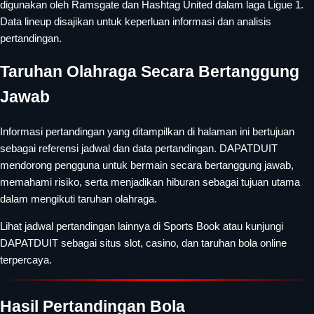
digunakan oleh Ramsgate dan Hashtag United dalam laga Ligue 1.
Data lineup disajikan untuk keperluan informasi dan analisis
pertandingan.
Taruhan Olahraga Secara Bertanggung
Jawab
Informasi pertandingan yang ditampilkan di halaman ini bertujuan
sebagai referensi jadwal dan data pertandingan. DAPATDUIT
mendorong pengguna untuk bermain secara bertanggung jawab,
memahami risiko, serta menjadikan hiburan sebagai tujuan utama
dalam mengikuti taruhan olahraga.
Lihat jadwal pertandingan lainnya di
Sports Book
atau kunjungi
DAPATDUIT
sebagai situs slot, casino, dan taruhan bola online
terpercaya.
Hasil Pertandingan Bola