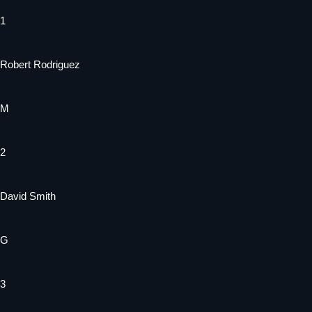
1
Robert Rodriguez
M
2
David Smith
G
3