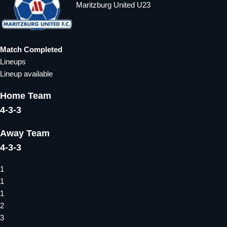
Maritzburg United U23
Match Completed
Lineups
Lineup available
Home Team
4-3-3
Away Team
4-3-3
1
1
1
2
3