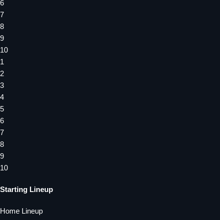
6
7
8
9
10
1
2
3
4
5
6
7
8
9
10
Starting Lineup
Home Lineup