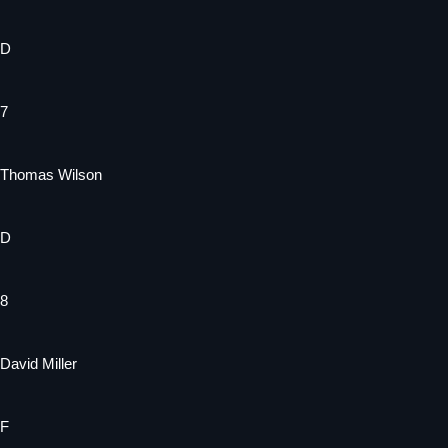
D
7
Thomas Wilson
D
8
David Miller
F