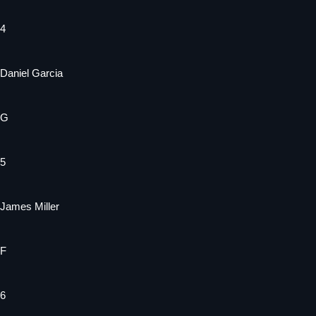
4
Daniel Garcia
G
5
James Miller
F
6