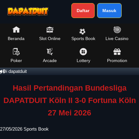
Daftar
Masuk
Beranda
Slot Online
Sports Book
Live Casino
Poker
Arcade
Lottery
Promotion
apatduit
Hasil Pertandingan Bundesliga
DAPATDUIT Köln II 3-0 Fortuna Köln
27 Mei 2026
27/05/2026
Sports Book