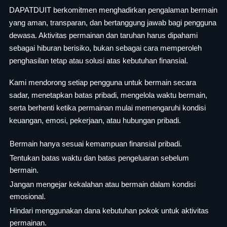
DAPATDUIT berkomitmen menghadirkan pengalaman bermain
yang aman, transparan, dan bertanggung jawab bagi pengguna
dewasa. Aktivitas permainan dan taruhan harus dipahami
sebagai hiburan berisiko, bukan sebagai cara memperoleh
penghasilan tetap atau solusi atas kebutuhan finansial.
Kami mendorong setiap pengguna untuk bermain secara
sadar, menetapkan batas pribadi, mengelola waktu bermain,
serta berhenti ketika permainan mulai memengaruhi kondisi
keuangan, emosi, pekerjaan, atau hubungan pribadi.
Bermain hanya sesuai kemampuan finansial pribadi.
Tentukan batas waktu dan batas pengeluaran sebelum
bermain.
Jangan mengejar kekalahan atau bermain dalam kondisi
emosional.
Hindari menggunakan dana kebutuhan pokok untuk aktivitas
permainan.