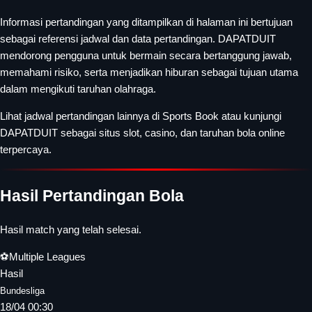
Informasi pertandingan yang ditampilkan di halaman ini bertujuan
sebagai referensi jadwal dan data pertandingan. DAPATDUIT
mendorong pengguna untuk bermain secara bertanggung jawab,
memahami risiko, serta menjadikan hiburan sebagai tujuan utama
dalam mengikuti taruhan olahraga.
Lihat jadwal pertandingan lainnya di
Sports Book
atau kunjungi
DAPATDUIT
sebagai situs slot, casino, dan taruhan bola online
terpercaya.
Hasil Pertandingan Bola
Hasil match yang telah selesai.
⚽
Multiple Leagues
Hasil
Bundesliga
18/04 00:30