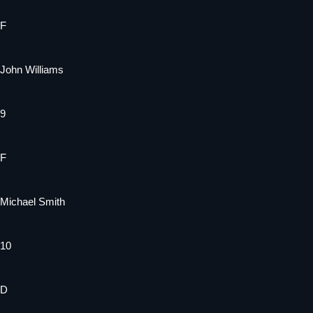
F
John Williams
9
F
Michael Smith
10
D