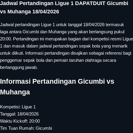
Jadwal Pertandingan Ligue 1 DAPATDUIT Gicumbi
vs Muhanga 18/04/2026
Jadwal pertandingan Ligue 1 untuk tanggal 18/04/2026 termasuk
laga antara Gicumbi dan Muhanga yang akan berlangsung pukul
20:00. Pertandingan ini merupakan bagian dari kompetisi resmi Ligue
1 dan masuk dalam jadwal pertandingan sepak bola yang menarik
untuk diikuti. Informasi pertandingan disajikan sebagai referensi bagi
penggemar sepak bola dan pemain taruhan olahraga secara
bertanggung jawab.
Informasi Pertandingan Gicumbi vs
Muhanga
Kompetisi: Ligue 1
Tanggal: 18/04/2026
Waktu Kickoff: 20:00
Tim Tuan Rumah: Gicumbi