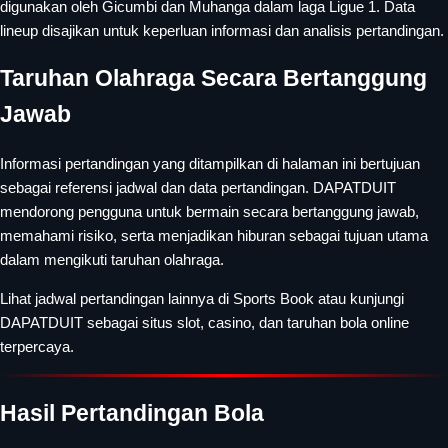
digunakan oleh Gicumbi dan Muhanga dalam laga Ligue 1. Data
lineup disajikan untuk keperluan informasi dan analisis pertandingan.
Taruhan Olahraga Secara Bertanggung
Jawab
Informasi pertandingan yang ditampilkan di halaman ini bertujuan
sebagai referensi jadwal dan data pertandingan. DAPATDUIT
mendorong pengguna untuk bermain secara bertanggung jawab,
memahami risiko, serta menjadikan hiburan sebagai tujuan utama
dalam mengikuti taruhan olahraga.
Lihat jadwal pertandingan lainnya di
Sports Book
atau kunjungi
DAPATDUIT
sebagai situs slot, casino, dan taruhan bola online
terpercaya.
Hasil Pertandingan Bola