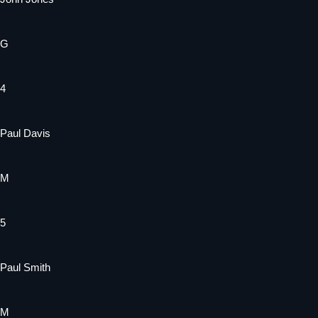
G
4
Paul Davis
M
5
Paul Smith
M