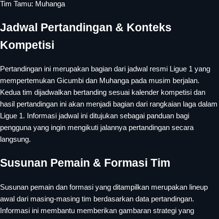
Tim Tamu: Muhanga
Jadwal Pertandingan & Konteks
Kompetisi
Pertandingan ini merupakan bagian dari jadwal resmi Ligue 1 yang
mempertemukan Gicumbi dan Muhanga pada musim berjalan.
Kedua tim dijadwalkan bertanding sesuai kalender kompetisi dan
hasil pertandingan ini akan menjadi bagian dari rangkaian laga dalam
Ligue 1. Informasi jadwal ini ditujukan sebagai panduan bagi
pengguna yang ingin mengikuti jalannya pertandingan secara
langsung.
Susunan Pemain & Formasi Tim
Susunan pemain dan formasi yang ditampilkan merupakan lineup
awal dari masing-masing tim berdasarkan data pertandingan.
Informasi ini membantu memberikan gambaran strategi yang