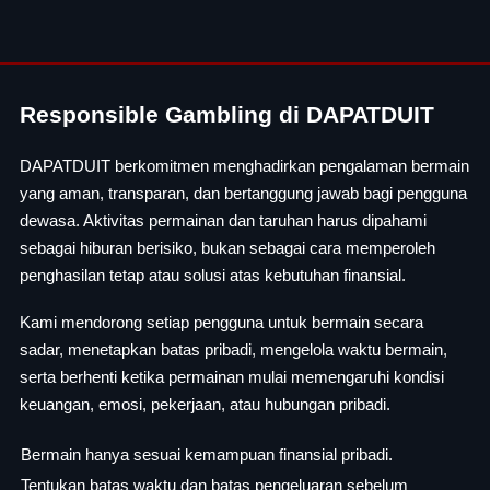
Responsible Gambling di DAPATDUIT
DAPATDUIT berkomitmen menghadirkan pengalaman bermain
yang aman, transparan, dan bertanggung jawab bagi pengguna
dewasa. Aktivitas permainan dan taruhan harus dipahami
sebagai hiburan berisiko, bukan sebagai cara memperoleh
penghasilan tetap atau solusi atas kebutuhan finansial.
Kami mendorong setiap pengguna untuk bermain secara
sadar, menetapkan batas pribadi, mengelola waktu bermain,
serta berhenti ketika permainan mulai memengaruhi kondisi
keuangan, emosi, pekerjaan, atau hubungan pribadi.
Bermain hanya sesuai kemampuan finansial pribadi.
Tentukan batas waktu dan batas pengeluaran sebelum