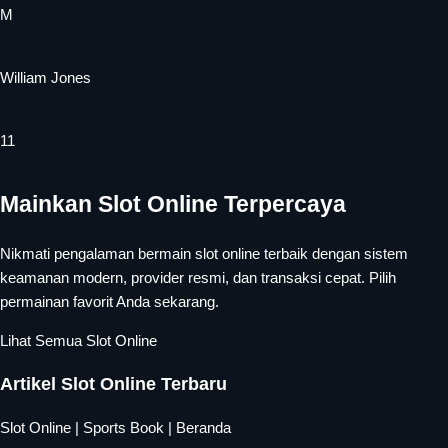
M
William Jones
11
Mainkan Slot Online Terpercaya
Nikmati pengalaman bermain slot online terbaik dengan sistem
keamanan modern, provider resmi, dan transaksi cepat. Pilih
permainan favorit Anda sekarang.
Lihat Semua Slot Online
Artikel Slot Online Terbaru
Slot Online
|
Sports Book
|
Beranda