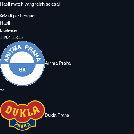
Hasil match yang telah selesai.
⚽
Multiple Leagues
Hasil
Eredivisie
18/04 15:15
Aritma Praha
vs
Dukla Praha II