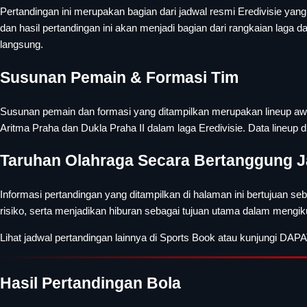
Pertandingan ini merupakan bagian dari jadwal resmi Eredivisie ya
dan hasil pertandingan ini akan menjadi bagian dari rangkaian laga d
langsung.
Susunan Pemain & Formasi Tim
Susunan pemain dan formasi yang ditampilkan merupakan lineup awa
Aritma Praha dan Dukla Praha II dalam laga Eredivisie. Data lineup d
Taruhan Olahraga Secara Bertanggung 
Informasi pertandingan yang ditampilkan di halaman ini bertujuan
risiko, serta menjadikan hiburan sebagai tujuan utama dalam mengiku
Lihat jadwal pertandingan lainnya di
Sports Book
atau kunjungi
DAPA
Hasil Pertandingan Bola