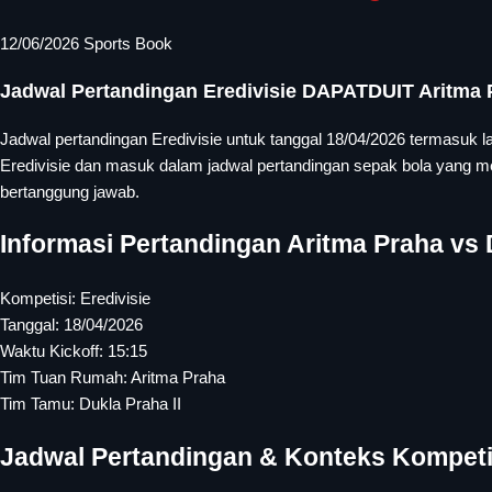
12/06/2026
Sports Book
Jadwal Pertandingan Eredivisie DAPATDUIT Aritma P
Jadwal pertandingan Eredivisie untuk tanggal 18/04/2026 termasuk l
Eredivisie dan masuk dalam jadwal pertandingan sepak bola yang men
bertanggung jawab.
Informasi Pertandingan Aritma Praha vs D
Kompetisi: Eredivisie
Tanggal: 18/04/2026
Waktu Kickoff: 15:15
Tim Tuan Rumah: Aritma Praha
Tim Tamu: Dukla Praha II
Jadwal Pertandingan & Konteks Kompeti