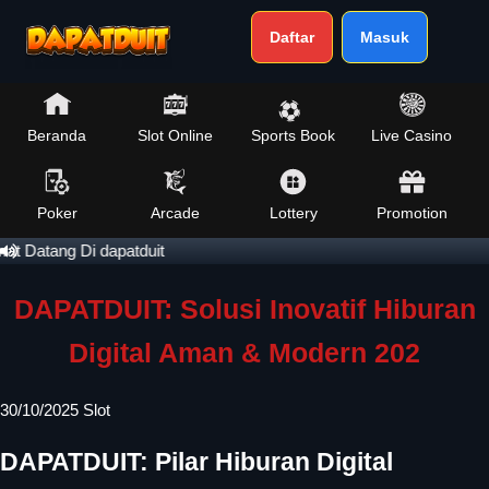
Daftar
Masuk
Beranda
Slot Online
Sports Book
Live Casino
Poker
Arcade
Lottery
Promotion
t Datang Di dapatduit
DAPATDUIT: Solusi Inovatif Hiburan
Digital Aman & Modern 202
30/10/2025
Slot
DAPATDUIT: Pilar Hiburan Digital