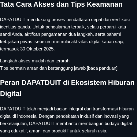
Tata Cara Akses dan Tips Keamanan
DAPATDUIT mendukung proses pendaftaran cepat dan verifikasi
identitas ganda. Untuk pengalaman terbaik, selalu perbarui kata
sandi Anda, aktifkan pengamanan dua langkah, serta pahami
kebijakan privasi sebelum memulai aktivitas digital kapan saja,
termasuk 30 Oktober 2025.
Langkah akses mudah dan terarah
Tips bermain aman dan bertanggung jawab [baca panduan]
Peran DAPATDUIT di Ekosistem Hiburan
Digital
DAPATDUIT telah menjadi bagian integral dari transformasi hiburan
digital di Indonesia. Dengan pendekatan inklusif dan inovasi yang
berkelanjutan, DAPATDUIT membantu membangun budaya digital
yang edukatif, aman, dan produktif untuk seluruh usia.