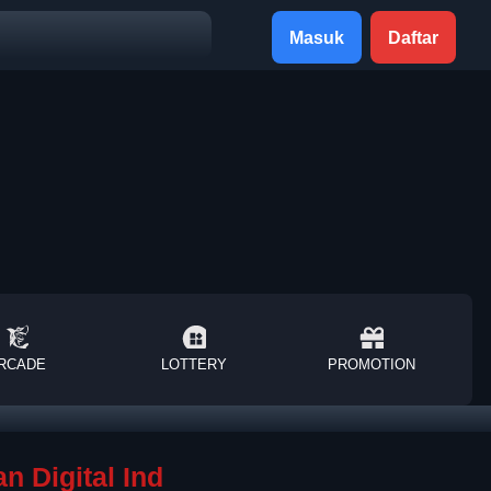
Masuk
Daftar
RCADE
LOTTERY
PROMOTION
 Digital Ind