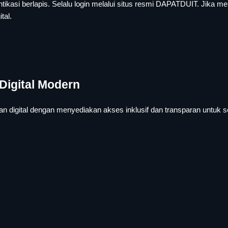
si berlapis. Selalu login melalui situs resmi DAPATDUIT. Jika men
tal.
Digital Modern
n digital dengan menyediakan akses inklusif dan transparan untuk