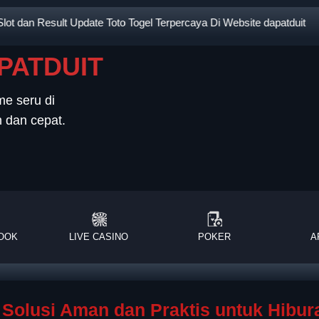
date Toto Togel Terpercaya Di Website dapatduit
PATDUIT
e seru di
n dan cepat.
OOK
LIVE CASINO
POKER
A
Solusi Aman dan Praktis untuk Hiburan