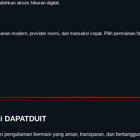
hkan akses hiburan digital.
nan modern, provider resmi, dan transaksi cepat. Pilih permainan f
di DAPATDUIT
pengalaman bermain yang aman, transparan, dan bertanggung