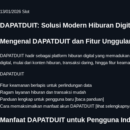
13/01/2026
Slot
DAPATDUIT: Solusi Modern Hiburan Digit
Mengenal DAPATDUIT dan Fitur Unggul
DAPATDUIT hadir sebagai platform hiburan digital yang memadukan 
digital, mulai dari konten hiburan, transaksi daring, hingga fitur k
DAPATDUIT
Fitur keamanan berlapis untuk perlindungan data
Ragam layanan hiburan dan transaksi mudah
Panduan lengkap untuk pengguna baru [baca panduan]
Cara memaksimalkan manfaat akun DAPATDUIT [lihat selengkapny
Manfaat DAPATDUIT untuk Pengguna In