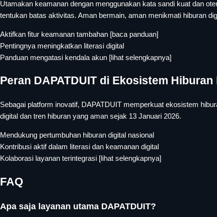
Utamakan keamanan dengan menggunakan kata sandi kuat dan otentika
tentukan batas aktivitas. Aman bermain, aman menikmati hiburan digi
Aktifkan fitur keamanan tambahan [baca panduan]
Pentingnya meningkatkan literasi digital
Panduan mengatasi kendala akun [lihat selengkapnya]
Peran DAPATDUIT di Ekosistem Hiburan 
Sebagai platform inovatif, DAPATDUIT memperkuat ekosistem hibura
digital dan tren hiburan yang aman sejak 13 Januari 2026.
Mendukung pertumbuhan hiburan digital nasional
Kontribusi aktif dalam literasi dan keamanan digital
Kolaborasi layanan terintegrasi [lihat selengkapnya]
FAQ
Apa saja layanan utama DAPATDUIT?