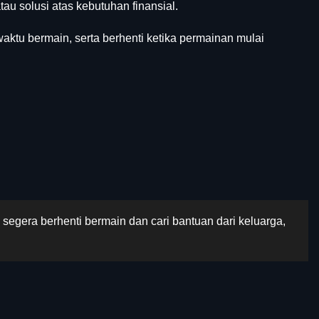
au solusi atas kebutuhan finansial.
ktu bermain, serta berhenti ketika permainan mulai
segera berhenti bermain dan cari bantuan dari keluarga,