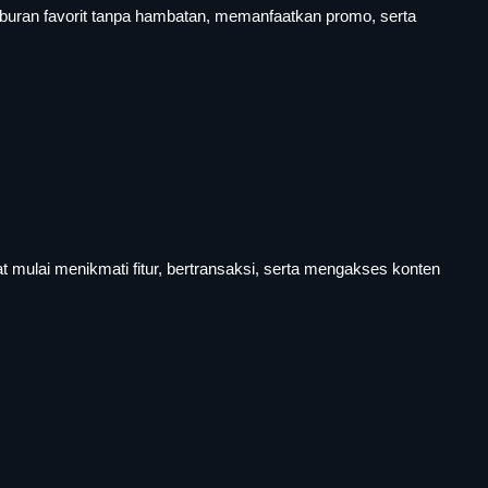
uran favorit tanpa hambatan, memanfaatkan promo, serta
 mulai menikmati fitur, bertransaksi, serta mengakses konten