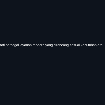
mati berbagai layanan modern yang dirancang sesuai kebutuhan era