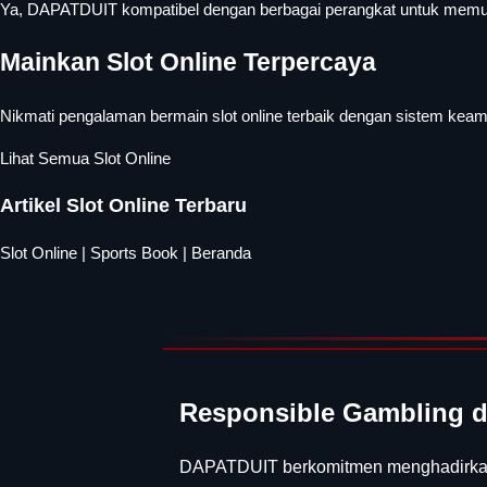
Ya, DAPATDUIT kompatibel dengan berbagai perangkat untuk memuda
Mainkan Slot Online Terpercaya
Nikmati pengalaman bermain slot online terbaik dengan sistem keama
Lihat Semua Slot Online
Artikel Slot Online Terbaru
Slot Online
|
Sports Book
|
Beranda
Responsible Gambling 
DAPATDUIT berkomitmen menghadirkan 