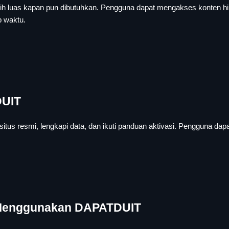
 luas kapan pun dibutuhkan. Pengguna dapat mengakses konten hib
p waktu.
DUIT
s resmi, lengkapi data, dan ikuti panduan aktivasi. Pengguna dapat
 Menggunakan DAPATDUIT