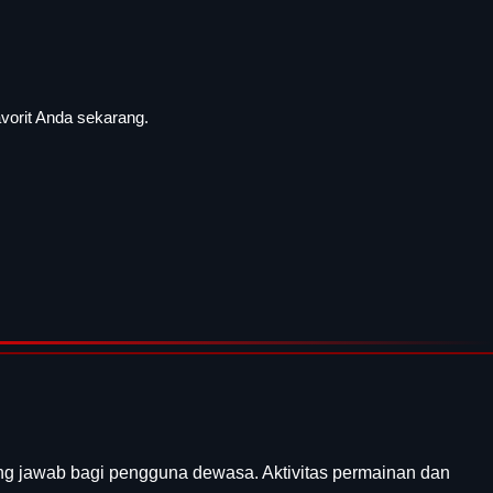
avorit Anda sekarang.
 jawab bagi pengguna dewasa. Aktivitas permainan dan