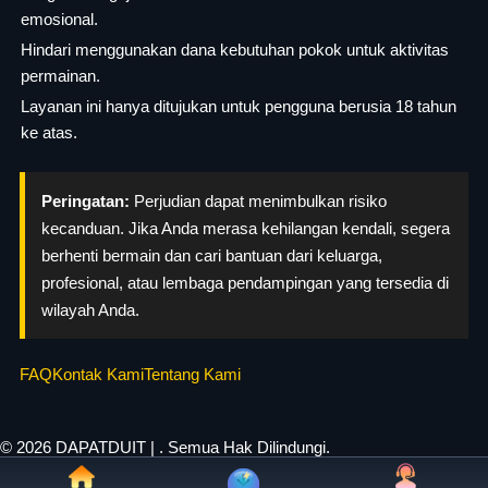
emosional.
Hindari menggunakan dana kebutuhan pokok untuk aktivitas
permainan.
Layanan ini hanya ditujukan untuk pengguna berusia 18 tahun
ke atas.
Peringatan:
Perjudian dapat menimbulkan risiko
kecanduan. Jika Anda merasa kehilangan kendali, segera
berhenti bermain dan cari bantuan dari keluarga,
profesional, atau lembaga pendampingan yang tersedia di
wilayah Anda.
FAQ
Kontak Kami
Tentang Kami
© 2026
DAPATDUIT
| . Semua Hak Dilindungi.