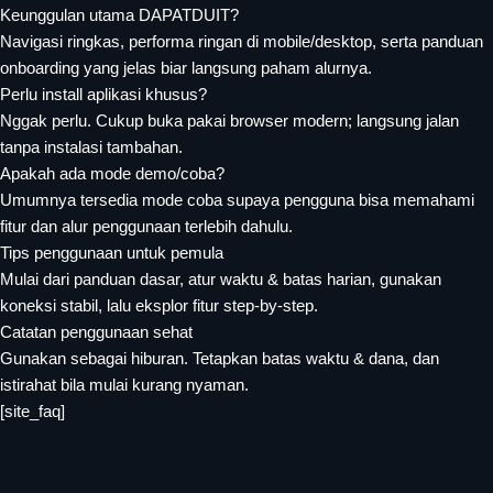
Keunggulan utama DAPATDUIT?
Navigasi ringkas, performa ringan di mobile/desktop, serta panduan
onboarding yang jelas biar langsung paham alurnya.
Perlu install aplikasi khusus?
Nggak perlu. Cukup buka pakai browser modern; langsung jalan
tanpa instalasi tambahan.
Apakah ada mode demo/coba?
Umumnya tersedia mode coba supaya pengguna bisa memahami
fitur dan alur penggunaan terlebih dahulu.
Tips penggunaan untuk pemula
Mulai dari panduan dasar, atur waktu & batas harian, gunakan
koneksi stabil, lalu eksplor fitur step-by-step.
Catatan penggunaan sehat
Gunakan sebagai hiburan. Tetapkan batas waktu & dana, dan
istirahat bila mulai kurang nyaman.
[site_faq]